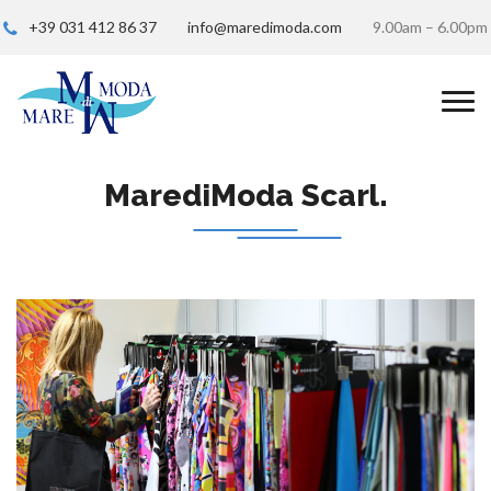
+39 031 412 86 37
info@maredimoda.com
9.00am – 6.00pm
MarediModa Scarl.