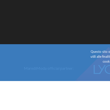
Questo sito o 
utili alle fin
cooki
MarediModa official partner: