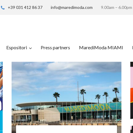
+39 031 412 86 37
info@maredimoda.com
9.00am – 6.00pm
Espositori
Press partners
MarediModa MIAMI