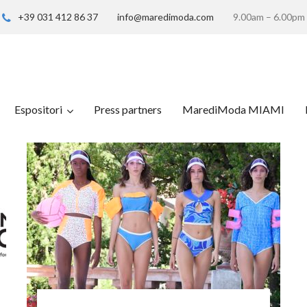
+39 031 412 86 37
info@maredimoda.com
9.00am – 6.00pm
Espositori
Press partners
MarediModa MIAMI