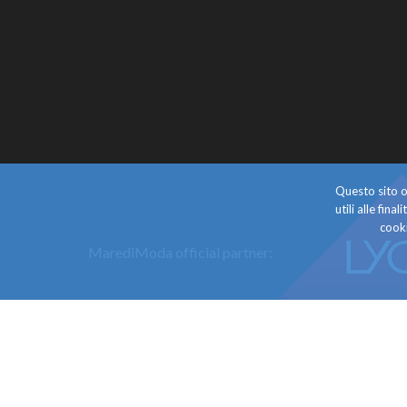
Questo sito o 
utili alle fin
cooki
MarediModa official partner: