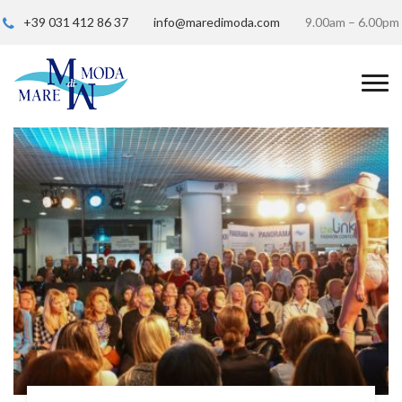
+39 031 412 86 37
info@maredimoda.com
9.00am – 6.00pm