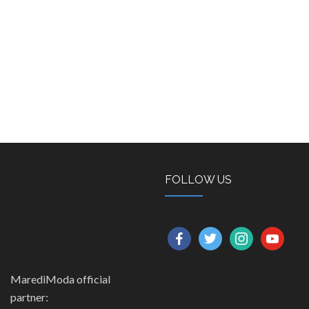
FOLLOW US
facebook
twitter
instagram
youtube
MarediModa official
partner: