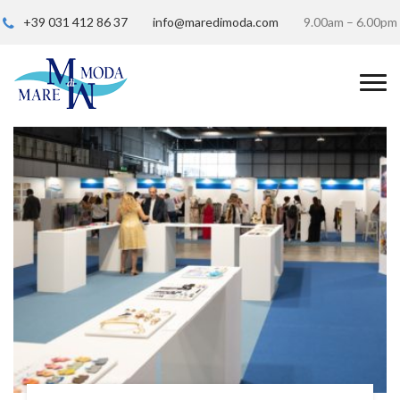
+39 031 412 86 37
info@maredimoda.com
9.00am – 6.00pm