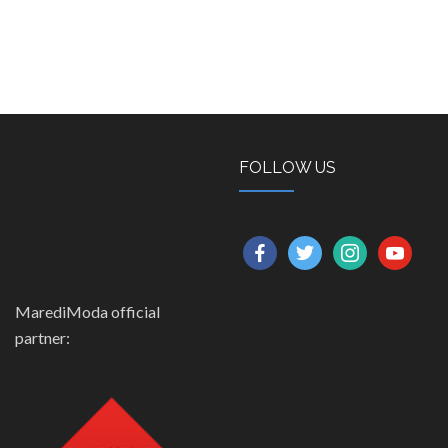
FOLLOW US
facebook
twitter
instagram
youtube
MarediModa official
partner: