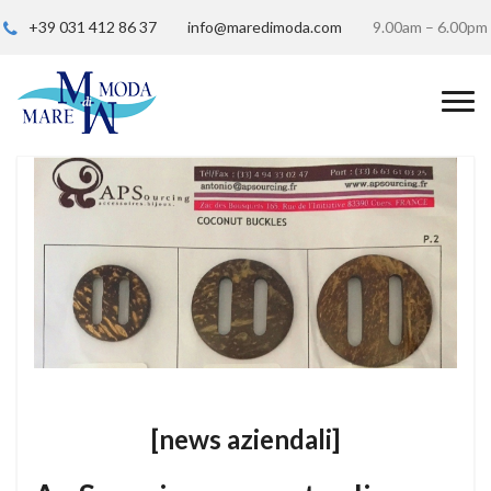
+39 031 412 86 37
info@maredimoda.com
9.00am – 6.00pm
[news aziendali]