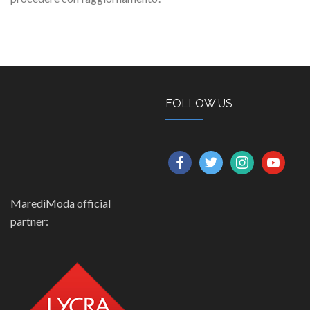
FOLLOW US
facebook
twitter
instagram
youtube
MarediModa official
partner: