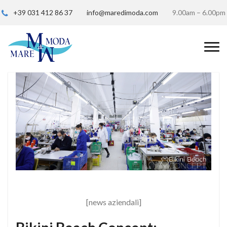
+39 031 412 86 37
info@maredimoda.com
9.00am – 6.00pm
[news aziendali]