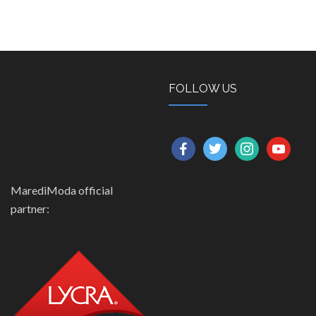
FOLLOW US
facebook
twitter
instagram
youtube
MarediModa official
partner: