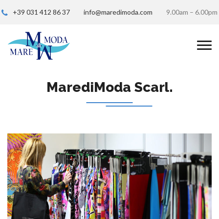
+39 031 412 86 37
info@maredimoda.com
9.00am – 6.00pm
MarediModa Scarl.