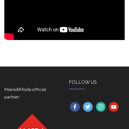
FOLLOW US
MarediModa official
partner:
facebook
twitter
instagram
youtube