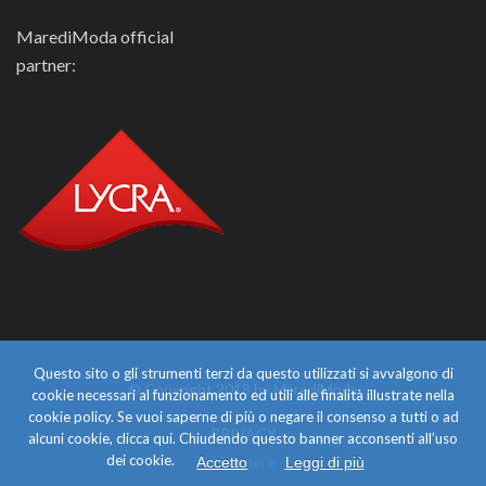
MarediModa official
partner:
Questo sito o gli strumenti terzi da questo utilizzati si avvalgono di
© Copyright 2018 by MarediModa
cookie necessari al funzionamento ed utili alle finalità illustrate nella
cookie policy. Se vuoi saperne di più o negare il consenso a tutti o ad
PRIVACY
alcuni cookie, clicca qui. Chiudendo questo banner acconsenti all’uso
dei cookie.
click here
Accetto
Leggi di più