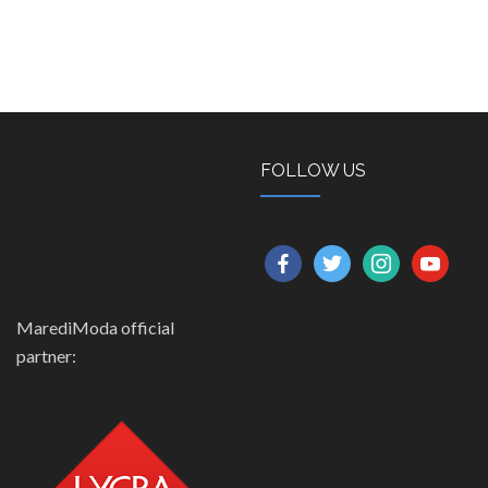
FOLLOW US
facebook
twitter
instagram
youtube
MarediModa official
partner: