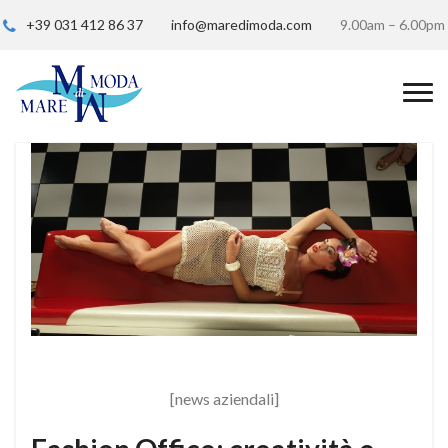
+39 031 412 86 37
info@maredimoda.com
9.00am – 6.00pm
[news aziendali]