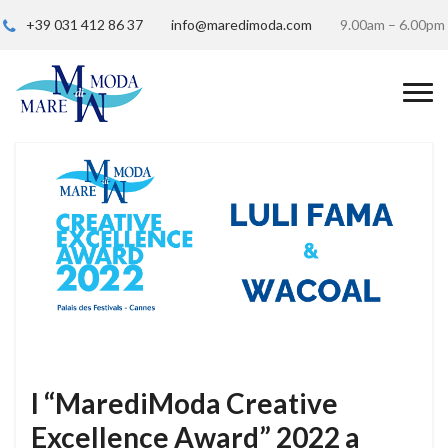
+39 031 412 86 37
info@maredimoda.com
9.00am – 6.00pm
I “MarediModa Creative
Excellence Award” 2022 a