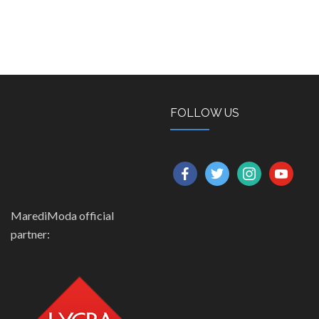
FOLLOW US
facebook
twitter
instagram
youtube
MarediModa official
partner: