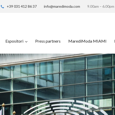
+39 031 412 86 37
info@maredimoda.com
9.00am – 6.00pm
Espositori
Press partners
MarediModa MIAMI