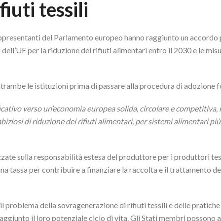
iuti tessili
rappresentanti del Parlamento europeo hanno raggiunto un accordo p
vi dell’UE per la riduzione dei rifiuti alimentari entro il 2030 e le m
rambe le istituzioni prima di passare alla procedura di adozione f
ificativo verso un’economia europea solida, circolare e competitiva, n
mbiziosi di riduzione dei rifiuti alimentari, per sistemi alimentari più
te sulla responsabilità estesa del produttore per i produttori tess
na tassa per contribuire a finanziare la raccolta e il trattamento dei
l problema della sovragenerazione di rifiuti tessili e delle pratiche
raggiunto il loro potenziale ciclo di vita. Gli Stati membri possono 