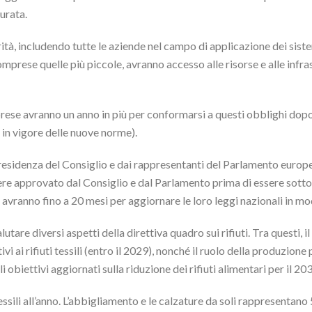
durata.
tà, includendo tutte le aziende nel campo di applicazione dei siste
prese quelle più piccole, avranno accesso alle risorse e alle infra
prese avranno un anno in più per conformarsi a questi obblighi dopo 
a in vigore delle nuove norme).
residenza del Consiglio e dai rappresentanti del Parlamento europeo
sere approvato dal Consiglio e dal Parlamento prima di essere sotto
avranno fino a 20 mesi per aggiornare le loro leggi nazionali in mo
tare diversi aspetti della direttiva quadro sui rifiuti. Tra questi, 
ivi ai rifiuti tessili (entro il 2029), nonché il ruolo della produzione 
i obiettivi aggiornati sulla riduzione dei rifiuti alimentari per il 203
essili all’anno. L’abbigliamento e le calzature da soli rappresentano 5,