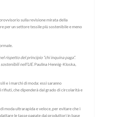
rovvisorio sulla revisione mirata della
isure per un settore tessile più sostenibile e meno
ormale.
el rispetto del principio “chi inquina paga”.
 sostenibili nell’UE.
Paulina Hennig-Kloska,
ili e i marchi di moda: essi saranno
 rifiuti, che dipenderà dal grado di circolarità e
 di moda ultrarapida e veloce, per evitare che i
adattare le tasse pagate dai produttori in base