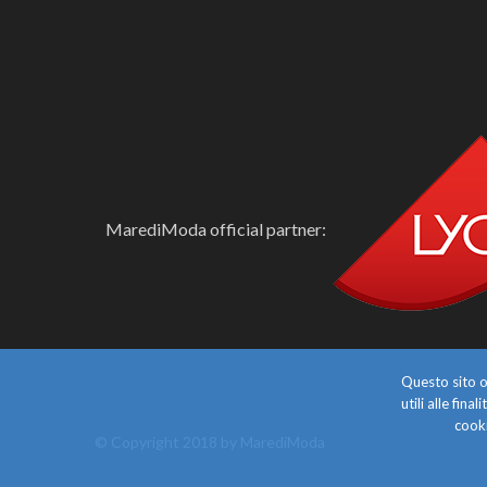
MarediModa official partner:
Questo sito o 
utili alle fin
cooki
© Copyright 2018 by MarediModa