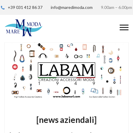
+39 031 412 86 37
info@maredimoda.com
9.00am – 6.00pm
[news aziendali]