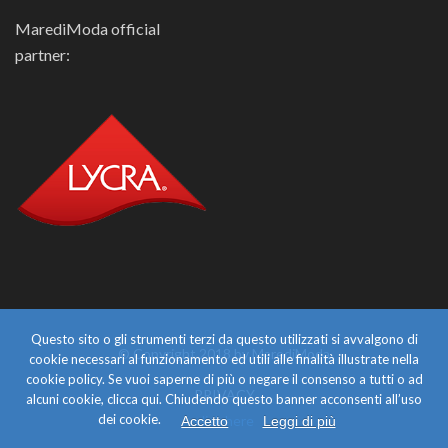
MarediModa official
partner:
Questo sito o gli strumenti terzi da questo utilizzati si avvalgono di
© Copyright 2018 by MarediModa
cookie necessari al funzionamento ed utili alle finalità illustrate nella
cookie policy. Se vuoi saperne di più o negare il consenso a tutti o ad
PRIVACY
alcuni cookie, clicca qui. Chiudendo questo banner acconsenti all’uso
dei cookie.
click here
Accetto
Leggi di più