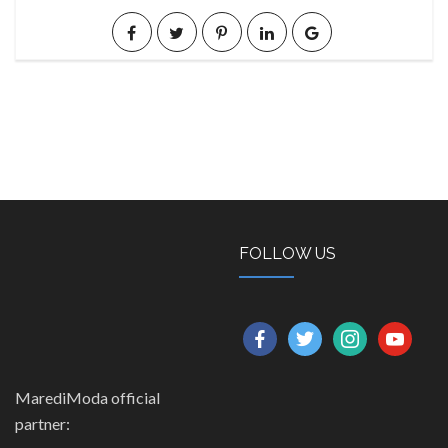
FOLLOW US
facebook
twitter
instagram
youtube
MarediModa official
partner: