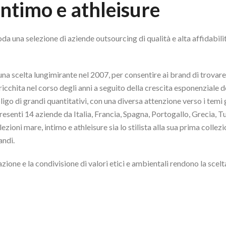
intimo e athleisure
da una selezione di aziende outsourcing di qualità e alta affidabil
una scelta lungimirante nel 2007, per consentire ai brand di trovare 
cchita nel corso degli anni a seguito della crescita esponenziale 
obbligo di grandi quantitativi, con una diversa attenzione verso i temi
esenti 14 aziende da Italia, Francia, Spagna, Portogallo, Grecia, Tu
zioni mare, intimo e athleisure sia lo stilista alla sua prima collezi
andi.
zione e la condivisione di valori etici e ambientali rendono la scel