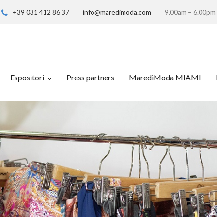
+39 031 412 86 37
info@maredimoda.com
9.00am – 6.00pm
Espositori
Press partners
MarediModa MIAMI