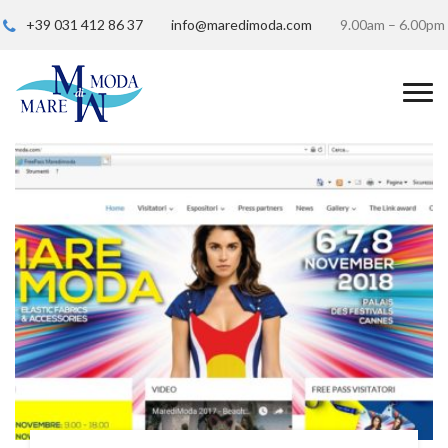
+39 031 412 86 37
info@maredimoda.com
9.00am – 6.00pm