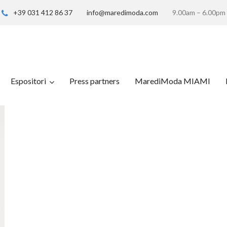
+39 031 412 86 37
info@maredimoda.com
9.00am – 6.00pm
Espositori
Press partners
MarediModa MIAMI