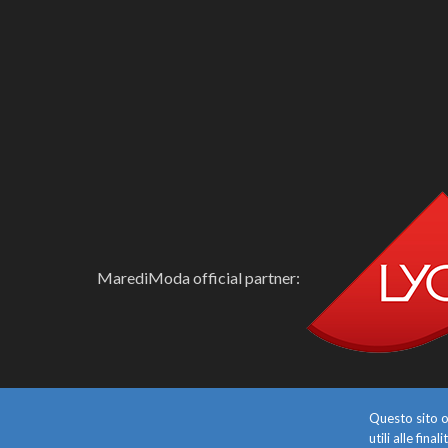
MarediModa official partner:
Questo sito o 
utili alle fin