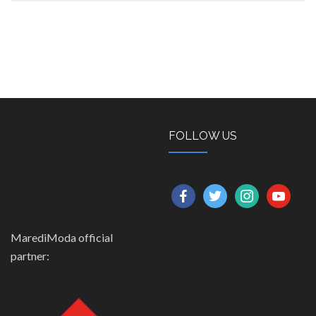
FOLLOW US
facebook
twitter
instagram
youtube
MarediModa official
partner: