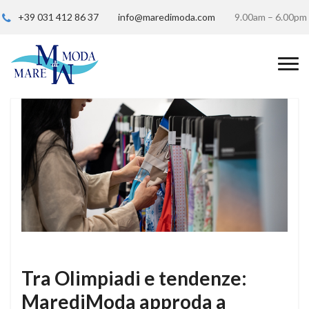
+39 031 412 86 37
info@maredimoda.com
9.00am – 6.00pm
Tra Olimpiadi e tendenze:
MarediModa approda a