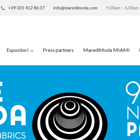
+39 031 412 86 37
info@maredimoda.com
9.00am – 6.00pm
Espositori
Press partners
MarediModa MIAMI