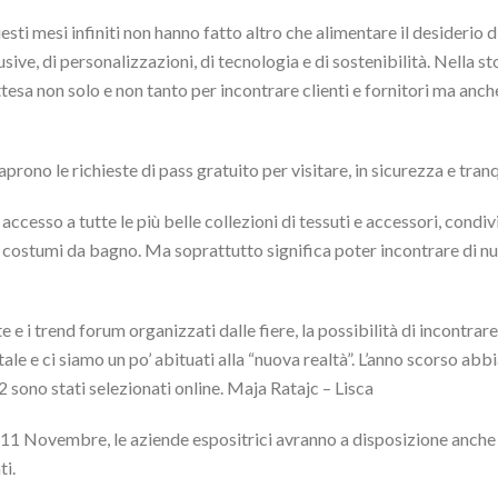
ti mesi infiniti non hanno fatto altro che alimentare il desiderio di
lusive, di personalizzazioni, di tecnologia e di sostenibilità. Nella st
esa non solo e non tanto per incontrare clienti e fornitori ma anche
prono le richieste di pass gratuito per visitare, in sicurezza e tranq
cesso a tutte le più belle collezioni di tessuti e accessori, condi
i costumi da bagno. Ma soprattutto significa poter incontrare di nu
e e i trend forum organizzati dalle fiere, la possibilità di incontrare
e e ci siamo un po’ abituati alla “nuova realtà”. L’anno scorso abb
22 sono stati selezionati online. Maja Ratajc – Lisca
 Novembre, le aziende espositrici avranno a disposizione anche un
ti.