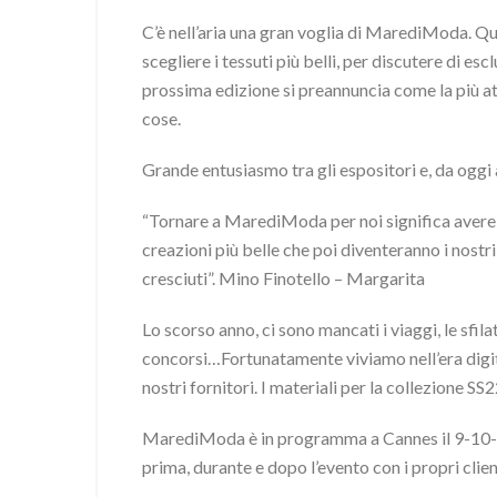
C’è nell’aria una gran voglia di MarediModa. Ques
scegliere i tessuti più belli, per discutere di esc
prossima edizione si preannuncia come la più att
cose.
Grande entusiasmo tra gli espositori e, da oggi a
“Tornare a MarediModa per noi significa avere ac
creazioni più belle che poi diventeranno i nostr
cresciuti”. Mino Finotello – Margarita
Lo scorso anno, ci sono mancati i viaggi, le sfilat
concorsi…Fortunatamente viviamo nell’era digital
nostri fornitori. I materiali per la collezione SS
MarediModa è in programma a Cannes il 9-10-11
prima, durante e dopo l’evento con i propri clien