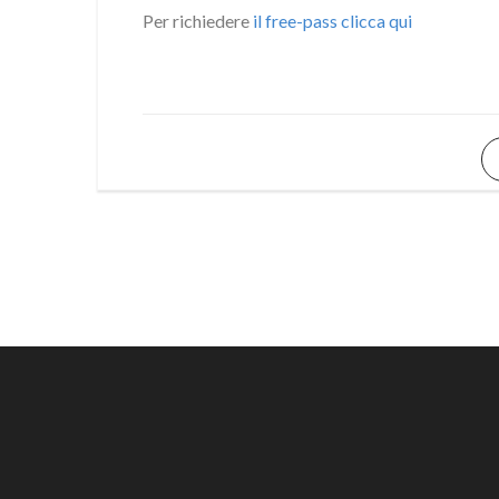
Per richiedere
il free-pass clicca qui