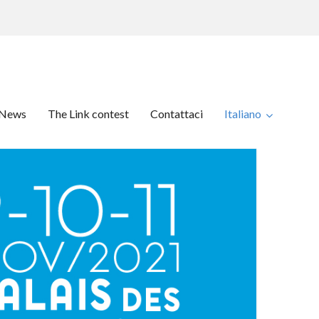
News
The Link contest
Contattaci
Italiano