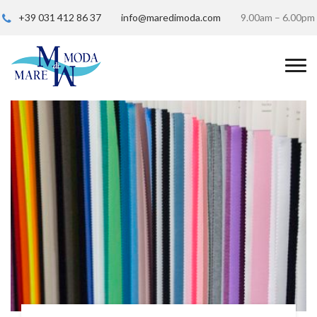
+39 031 412 86 37
info@maredimoda.com
9.00am – 6.00pm