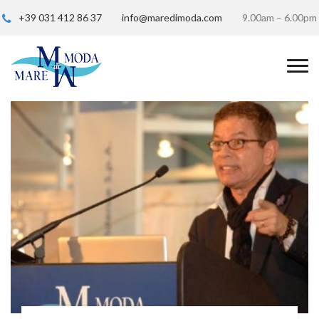
+39 031 412 86 37
info@maredimoda.com
9.00am – 6.00pm