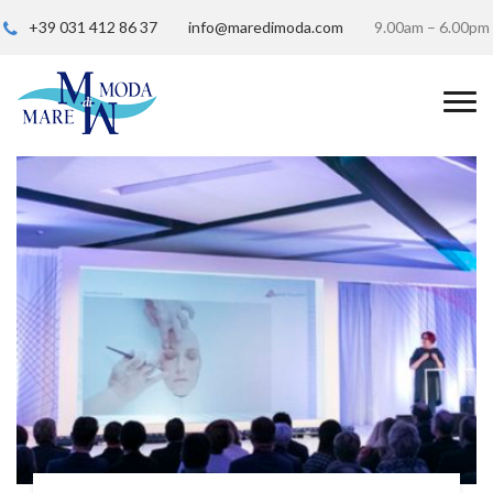
+39 031 412 86 37
info@maredimoda.com
9.00am – 6.00pm