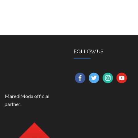
FOLLOW US
facebook
twitter
instagram
youtube
MarediModa official
partner: