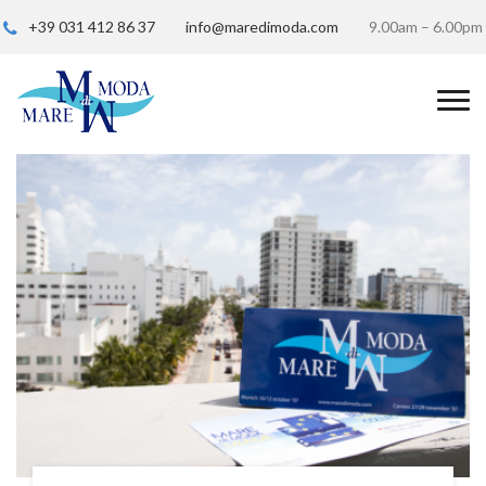
+39 031 412 86 37
info@maredimoda.com
9.00am – 6.00pm