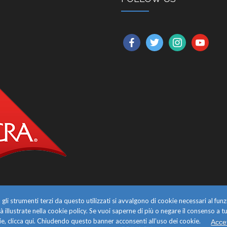
facebook
twitter
instagram
youtube
gli strumenti terzi da questo utilizzati si avvalgono di cookie necessari al f
alità illustrate nella cookie policy. Se vuoi saperne di più o negare il consenso a tu
e, clicca qui. Chiudendo questo banner acconsenti all’uso dei cookie.
Acce