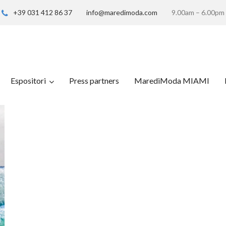
+39 031 412 86 37
info@maredimoda.com
9.00am – 6.00pm
Espositori
Press partners
MarediModa MIAMI