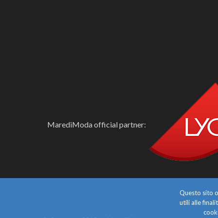
MarediModa official partner:
Questo sito o 
utili alle fin
cooki