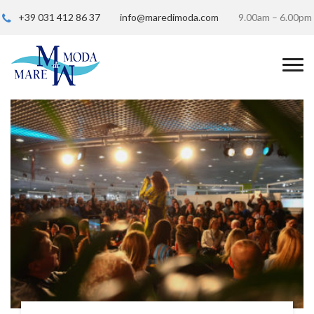
+39 031 412 86 37
info@maredimoda.com
9.00am – 6.00pm