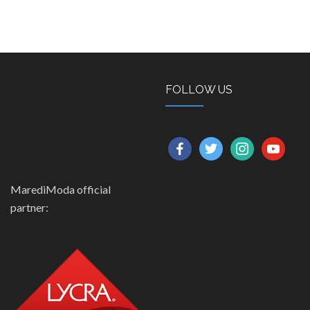
FOLLOW US
facebook
twitter
instagram
youtube
MarediModa official
partner: