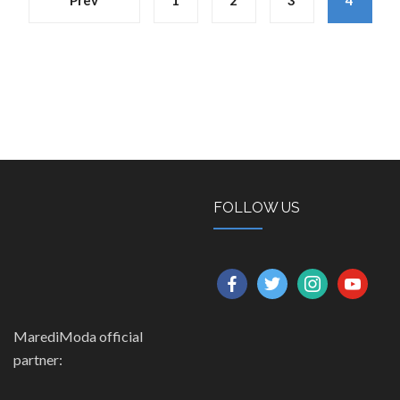
FOLLOW US
facebook
twitter
instagram
youtube
MarediModa official
partner: