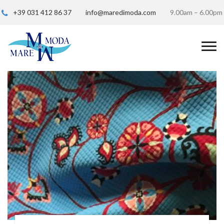
+39 031 412 86 37
info@maredimoda.com
9.00am – 6.00pm