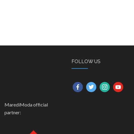
FOLLOW US
facebook
twitter
instagram
youtube
MarediModa official
partner: