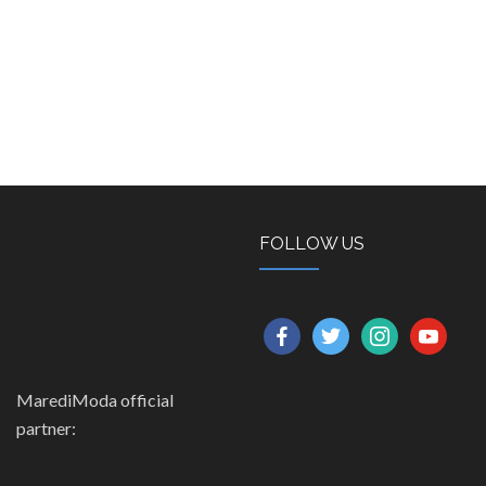
FOLLOW US
facebook
twitter
instagram
youtube
MarediModa official
partner: