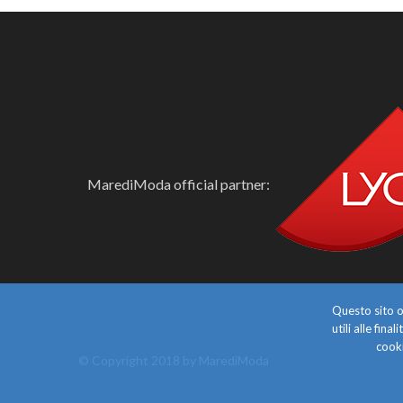
MarediModa official partner:
Questo sito o 
utili alle fin
cooki
© Copyright 2018 by MarediModa