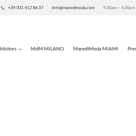
+39 031 412 86 37
info@maredimoda.com
9.00am – 6.00pm
hibitors
MdM MILANO
MarediModa MIAMI
Pre