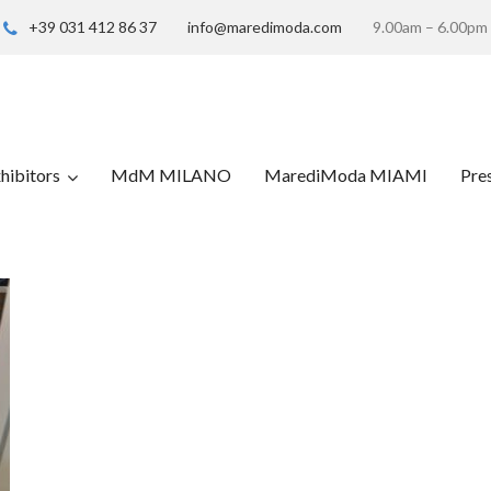
+39 031 412 86 37
info@maredimoda.com
9.00am – 6.00pm
hibitors
MdM MILANO
MarediModa MIAMI
Pre