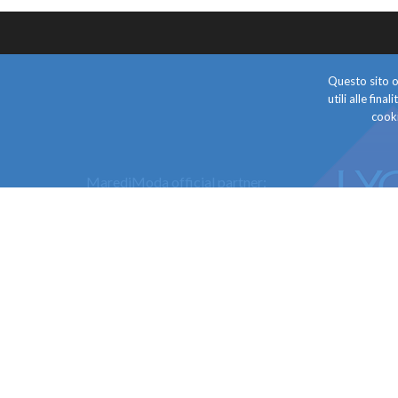
Questo sito o 
utili alle fin
cooki
MarediModa official partner:
© Copyright 2018 by MarediModa