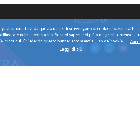
FOLLOW US
gli strumenti terzi da questo utilizzati si avvalgono di cookie necessari al f
alità illustrate nella cookie policy. Se vuoi saperne di più o negare il consenso a tu
e, clicca qui. Chiudendo questo banner acconsenti all’uso dei cookie.
Acce
facebook
twitter
instagram
youtube
Leggi di più
PRIVACY
click here