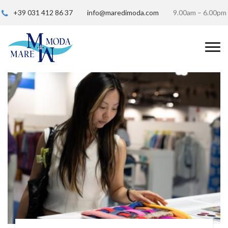
+39 031 412 86 37
info@maredimoda.com
9.00am – 6.00pm