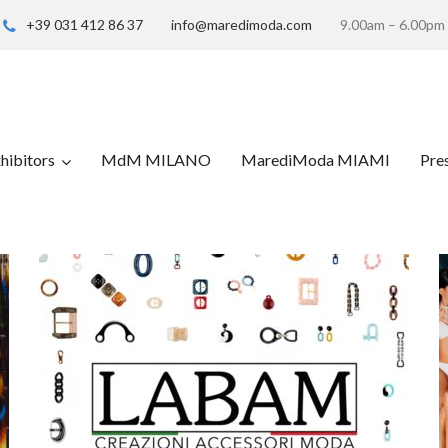
+39 031 412 86 37
info@maredimoda.com
9.00am – 6.00pm
hibitors
MdM MILANO
MarediModa MIAMI
Pre