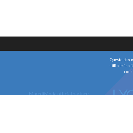
Questo sito o 
utili alle fin
cooki
MarediModa official partner: