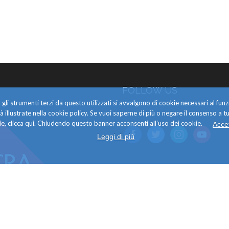
FOLLOW US
gli strumenti terzi da questo utilizzati si avvalgono di cookie necessari al f
alità illustrate nella cookie policy. Se vuoi saperne di più o negare il consenso a tu
e, clicca qui. Chiudendo questo banner acconsenti all’uso dei cookie.
Acce
facebook
twitter
instagram
youtube
Leggi di più